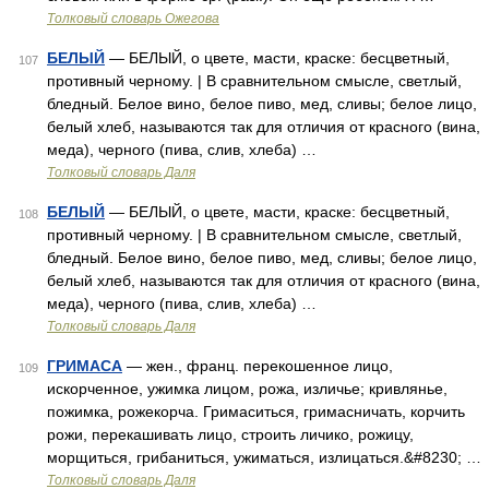
Толковый словарь Ожегова
БЕЛЫЙ
— БЕЛЫЙ, о цвете, масти, краске: бесцветный,
107
противный черному. | В сравнительном смысле, светлый,
бледный. Белое вино, белое пиво, мед, сливы; белое лицо,
белый хлеб, называются так для отличия от красного (вина,
меда), черного (пива, слив, хлеба) …
Толковый словарь Даля
БЕЛЫЙ
— БЕЛЫЙ, о цвете, масти, краске: бесцветный,
108
противный черному. | В сравнительном смысле, светлый,
бледный. Белое вино, белое пиво, мед, сливы; белое лицо,
белый хлеб, называются так для отличия от красного (вина,
меда), черного (пива, слив, хлеба) …
Толковый словарь Даля
ГРИМАСА
— жен., франц. перекошенное лицо,
109
искорченное, ужимка лицом, рожа, изличье; кривлянье,
пожимка, рожекорча. Гримаситься, гримасничать, корчить
рожи, перекашивать лицо, строить личико, рожицу,
морщиться, грибаниться, ужиматься, излицаться.&#8230; …
Толковый словарь Даля