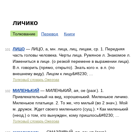
личико
Толкование
Перевод
Книги
ЛИЦО
— ЛИЦО, а, мн. лица, лиц, лицам, ср. 1. Передняя
101
часть головы человека. Черты лица. Румяное л. Знакомое л.
Измениться в лице. (о резкой перемене в выражении лица).
В л. говорить (прямо, открыто). Знать кого н. в л. (по
внешнему виду). Лицом к лицу&#8230; …
Толковый словарь Ожегова
МИЛЕНЬКИЙ
— МИЛЕНЬКИЙ, ая, ое (разг.). 1.
102
Привлекательный на вид, хорошенький. Миленькое личико.
Миленькое платьице. 2. То же, что милый (во 2 знач.). Мой
м. дружок. Ждет своего миленького (сущ.). • Как миленький
(неод.) о том, кто вынужден, кому пришлось&#8230; …
Толковый словарь Ожегова