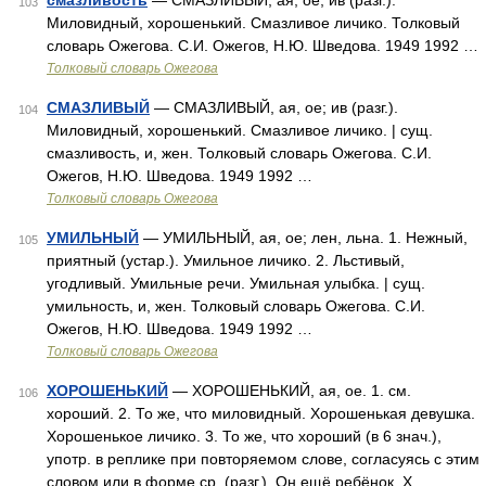
смазливость
— СМАЗЛИВЫЙ, ая, ое; ив (разг.).
103
Миловидный, хорошенький. Смазливое личико. Толковый
словарь Ожегова. С.И. Ожегов, Н.Ю. Шведова. 1949 1992 …
Толковый словарь Ожегова
СМАЗЛИВЫЙ
— СМАЗЛИВЫЙ, ая, ое; ив (разг.).
104
Миловидный, хорошенький. Смазливое личико. | сущ.
смазливость, и, жен. Толковый словарь Ожегова. С.И.
Ожегов, Н.Ю. Шведова. 1949 1992 …
Толковый словарь Ожегова
УМИЛЬНЫЙ
— УМИЛЬНЫЙ, ая, ое; лен, льна. 1. Нежный,
105
приятный (устар.). Умильное личико. 2. Льстивый,
угодливый. Умильные речи. Умильная улыбка. | сущ.
умильность, и, жен. Толковый словарь Ожегова. С.И.
Ожегов, Н.Ю. Шведова. 1949 1992 …
Толковый словарь Ожегова
ХОРОШЕНЬКИЙ
— ХОРОШЕНЬКИЙ, ая, ое. 1. см.
106
хороший. 2. То же, что миловидный. Хорошенькая девушка.
Хорошенькое личико. 3. То же, что хороший (в 6 знач.),
употр. в реплике при повторяемом слове, согласуясь с этим
словом или в форме ср. (разг.). Он ещё ребёнок. Х …