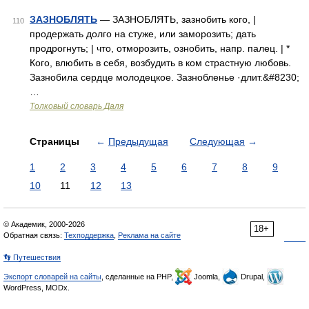
ЗАЗНОБЛЯТЬ
— ЗАЗНОБЛЯТЬ, зазнобить кого, |
110
продержать долго на стуже, или заморозить; дать
продрогнуть; | что, отморозить, ознобить, напр. палец. | *
Кого, влюбить в себя, возбудить в ком страстную любовь.
Зазнобила сердце молодецкое. Зазнобленье ·длит.&#8230;
…
Толковый словарь Даля
Страницы
←
Предыдущая
Следующая
→
1
2
3
4
5
6
7
8
9
10
11
12
13
© Академик, 2000-2026
18+
Обратная связь:
Техподдержка
,
Реклама на сайте
👣 Путешествия
Экспорт словарей на сайты
, сделанные на PHP,
Joomla,
Drupal,
WordPress, MODx.